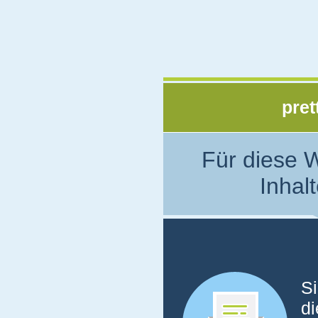
pret
Für diese W
Inhalt
Si
di