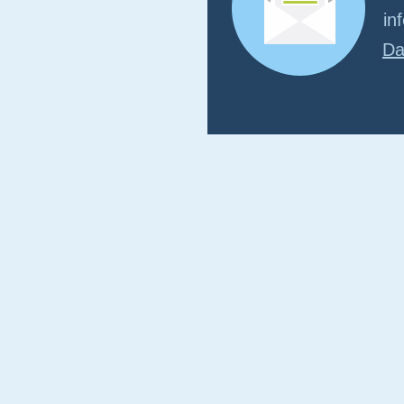
in
Da